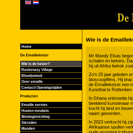
Wie is de Emaillek
Home
De Emaillekeizer
Mr Mandy Elsas begon in
schalen en bekers. Da
Wie is de keizer?
hij uit Afrika betrok 
Raskenazy Village
Zo’n 25 jaar geleden on
Bloodywood
bioscoopfilms. Hij bra
Over emaille
de Emaillekeizer een m
Contact/ Openingstijden
Kunsthal te Rotterdam 
Producten
In Ghana ontmoette hi
beeldend kunstenaar me
Emaille servies
kocht hij land en bouwt
Houten meubels
naam geworden.
Woninginrichting
In 2023 verkocht hij zi
Sieraden
Afrikaanse spullen ver
Manden
oude assistent Iceburn